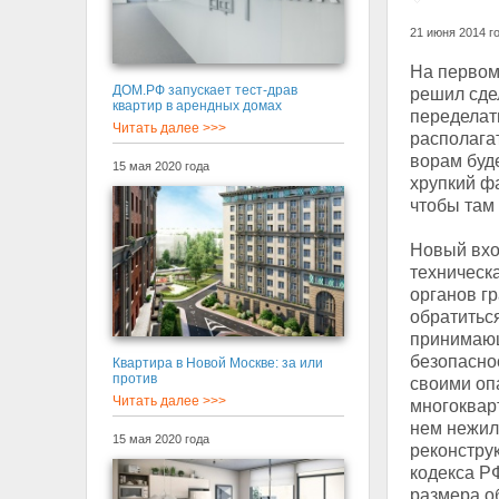
21 июня 2014 г
На первом
ДОМ.РФ запускает тест-драв
решил сдел
квартир в арендных домах
переделат
Читать далее >>>
располагат
ворам буде
15 мая 2020 года
хрупкий фа
чтобы там
Новый вход
техническ
органов гр
обратитьс
принимающ
безопасно
Квартира в Новой Москве: за или
против
своими опа
Читать далее >>>
многоквар
нем нежил
15 мая 2020 года
реконстру
кодекса Р
размера о