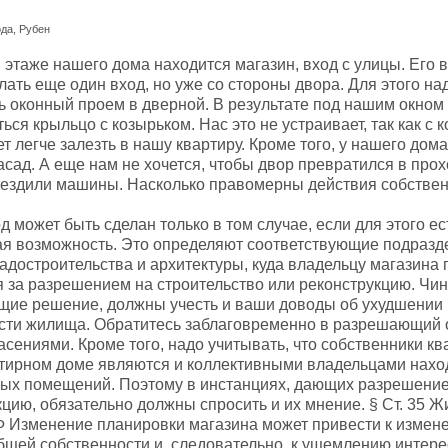
ода, Рубен
 этаже нашего дома находится магазин, вход с улицы. Его 
ать еще один вход, но уже со стороны двора. Для этого на
ь оконный проем в дверной. В результате под нашим окном 
ься крыльцо с козырьком. Нас это не устраивает, так как с 
т легче залезть в нашу квартиру. Кроме того, у нашего дом
сад. А еще нам не хочется, чтобы двор превратился в прох
 ездили машины. Насколько правомерны действия собстве
 может быть сделан только в том случае, если для этого ес
ая возможность. Это определяют соответствующие подразд
адостроительства и архитектуры, куда владельцу магазина 
я за разрешением на строительство или реконструкцию. Чин
ие решение, должны учесть и ваши доводы об ухудшении
сти жилища. Обратитесь заблаговременно в разрешающий 
сениями. Кроме того, надо учитывать, что собственники кв
тирном доме являются и коллективными владельцами нахо
ых помещений. Поэтому в инстанциях, дающих разрешение
кцию, обязательно должны спросить и их мнение. § Ст. 35 
Ф Изменение планировки магазина может привести к измен
бщей собственности и, следовательно, к ущемлению интере