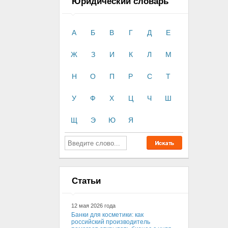
Юридический словарь
А
Б
В
Г
Д
Е
Ж
З
И
К
Л
М
Н
О
П
Р
С
Т
У
Ф
Х
Ц
Ч
Ш
Щ
Э
Ю
Я
Статьи
12 мая 2026 года
Банки для косметики: как
российский производитель