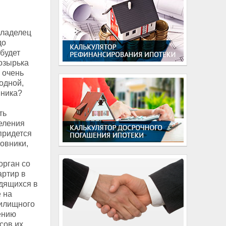
владелец
до
будет
козырька
а очень
одной,
нника?
ть
еления
придется
овники,
орган со
артир в
дящихся в
 на
Жилищного
ению
сов их