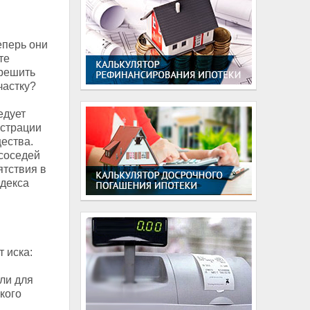
еперь они
те
 решить
частку?
едует
истрации
ества.
 соседей
ятствия в
одекса
т иска:
ли для
кого