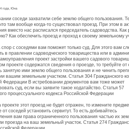
4 года, Юна
ании соседи захватили себе землю общего пользования. Т
что там вообще когда-то существовал проезд. При этом в ак
ния вместо нас расписался председатель садоводства. Как
ию? Как обеспечить проезд и проход к своему земельному у
спор с соседями вам поможет только суд. Для этого вам сл
ть в правлении садоводческого товарищества или в админ
самоуправления проект застройки вашего садового товарищ
ом проекте содержатся сведения о проезде, то требуйте от
ь занятую ими землю общего пользования и не чинить преп
ии вашим земельным участком. Статья 304 Гражданского к
й Федерации В истребовании документов вам тоже может
овать суд, если вы заявите такое ходатайство. Статья 57
ого процессуального кодекса Российской Федерации
 проекте этот проезд не будет отражен, то измените предме
 от соседей установить сервитут. То есть добивайтесь
ления вам права ограниченного пользования частью их зем
ли проезда на ваш земельный участок. Статья 274 Гражданс
оссийской Федерации