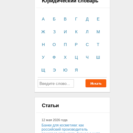
Юридический словарь
А
Б
В
Г
Д
Е
Ж
З
И
К
Л
М
Н
О
П
Р
С
Т
У
Ф
Х
Ц
Ч
Ш
Щ
Э
Ю
Я
Статьи
12 мая 2026 года
Банки для косметики: как
российский производитель