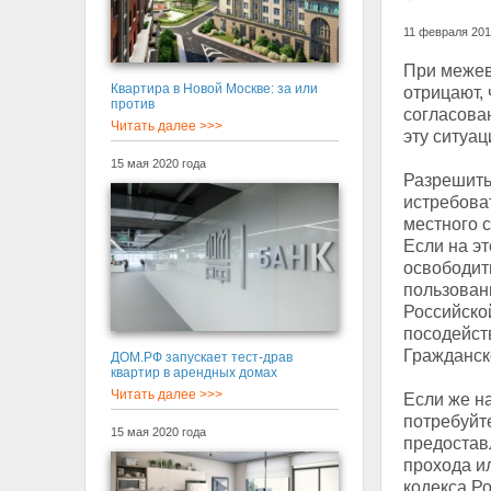
11 февраля 201
При межев
Квартира в Новой Москве: за или
отрицают, 
против
согласова
Читать далее >>>
эту ситуац
15 мая 2020 года
Разрешить 
истребова
местного 
Если на эт
освободит
пользован
Российско
посодейств
Гражданск
ДОМ.РФ запускает тест-драв
квартир в арендных домах
Читать далее >>>
Если же на
потребуйте
15 мая 2020 года
предостав
прохода и
кодекса Р