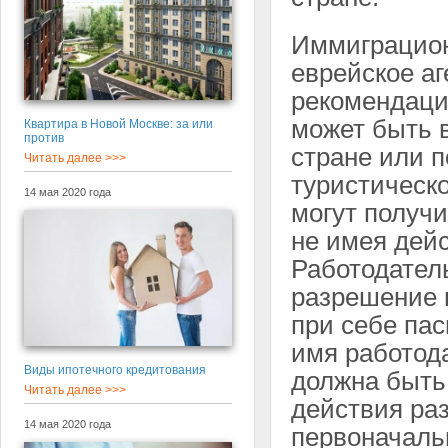
Иммиграцион
еврейское аг
рекомендаци
может быть в
Квартира в Новой Москве: за или
против
стране или п
Читать далее >>>
туристическ
14 мая 2020 года
могут получи
не имея дейс
Работодатель
разрешение 
при себе пас
имя работода
Виды ипотечного кредитования
должна быть
Читать далее >>>
действия ра
14 мая 2020 года
первоначаль