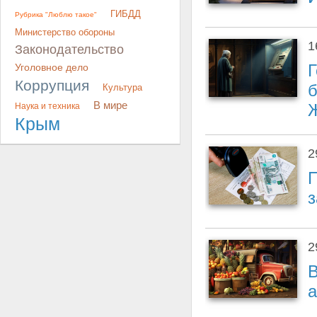
ГИБДД
Рубрика "Люблю такое"
Министерство обороны
1
Законодательство
Г
Уголовное дело
Коррупция
б
Культура
В мире
Наука и техника
Крым
2
П
з
2
В