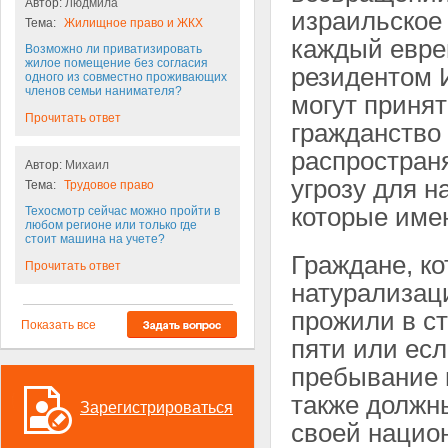
Автор:
Людмила
израильское 
Тема:
Жилищное право и ЖКХ
каждый евре
Возможно ли приватизировать
жилое помещение без согласия
резидентом 
одного из совместно проживающих
членов семьи нанимателя?
могут принят
Прочитать ответ
гражданство 
распространя
Автор:
Михаил
угрозу для 
Тема:
Трудовое право
которые име
Техосмотр сейчас можно пройти в
любом регионе или только где
стоит машина на учете?
Граждане, к
Прочитать ответ
натурализаци
прожили в ст
Показать все
пяти или ес
пребывание 
также должны
Зарегистрироваться
своей нацио