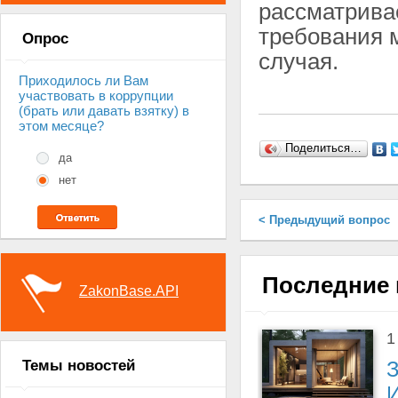
рассматривае
требования м
Опрос
случая.
Приходилось ли Вам
участвовать в коррупции
(брать или давать взятку) в
этом месяце?
Поделиться…
да
нет
< Предыдущий вопрос
Последние 
ZakonBase.API
1
З
Темы новостей
И