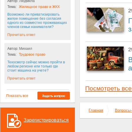
Автор:
Людмила
Тема:
Жилищное право и ЖКХ
2
Возможно ли приватизировать
жилое помещение без согласия
П
одного из совместно проживающих
членов семьи нанимателя?
з
Прочитать ответ
2
Автор:
Михаил
Тема:
Трудовое право
В
Техосмотр сейчас можно пройти в
любом регионе или только где
стоит машина на учете?
Прочитать ответ
Посмотреть все
Показать все
Главная
Вопросы-
Зарегистрироваться