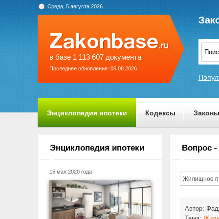
Среда, 5 августа 2026
Зак
в базе 1 113 607 документа
Последнее обновление: 05.08.2026
Попул
Энциклопедия ипотеки
Кодексы
Закон
О проекте
Энциклопедия ипотеки
Вопрос -
15 мая 2020 года
Жилищное п
Автор:
Фад
Тема:
Жили