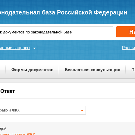
онодательная база Российской Федерации
ярные запросы
Расши
ы
Формы документов
Бесплатная консультация
П
 Ответ
раво и ЖКХ
дей
щное право и ЖКХ