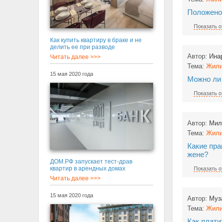
Положено
Показать о
Как купить квартиру в браке и не
делить ее при разводе
Автор:
Ина
Читать далее >>>
Тема:
Жили
15 мая 2020 года
Можно ли 
Показать о
Автор:
Мил
Тема:
Жили
Какие пра
жене?
ДОМ.РФ запускает тест-драв
квартир в арендных домах
Показать о
Читать далее >>>
15 мая 2020 года
Автор:
Муз
Тема:
Жили
Как плати