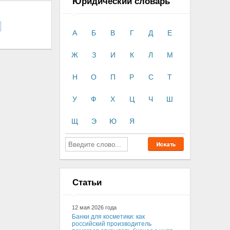
Юридический словарь
А
Б
В
Г
Д
Е
Ж
З
И
К
Л
М
Н
О
П
Р
С
Т
У
Ф
Х
Ц
Ч
Ш
Щ
Э
Ю
Я
Статьи
12 мая 2026 года
Банки для косметики: как
российский производитель