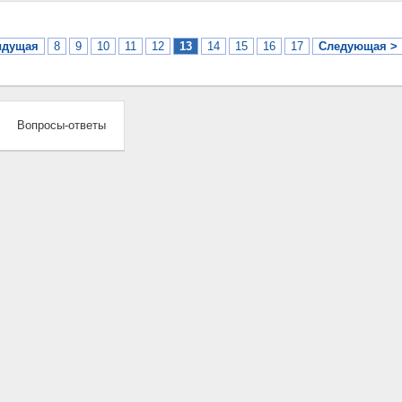
ыдущая
8
9
10
11
12
13
14
15
16
17
Следующая >
Вопросы-ответы