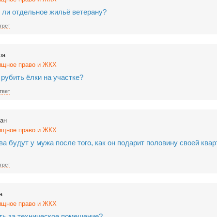
 ли отдельное жильё ветерану?
твет
ра
щное право и ЖКХ
рубить ёлки на участке?
твет
ан
щное право и ЖКХ
ва будут у мужа после того, как он подарит половину своей ква
твет
а
щное право и ЖКХ
ть за техническое помещение?