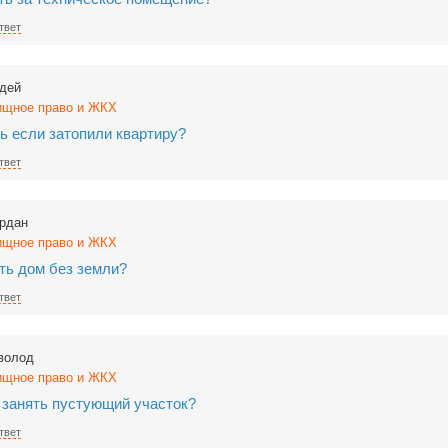
твет
дей
щное право и ЖКХ
ь если затопили квартиру?
твет
рдан
щное право и ЖКХ
ть дом без земли?
твет
волод
щное право и ЖКХ
 занять пустующий участок?
твет