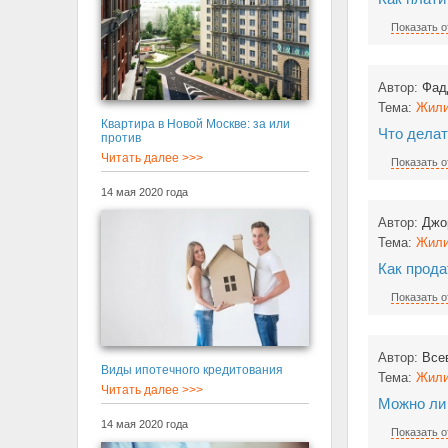
Показать о
Автор:
Фад
Тема:
Жили
Квартира в Новой Москве: за или
Что делат
против
Читать далее >>>
Показать о
14 мая 2020 года
Автор:
Джо
Тема:
Жили
Как прода
Показать о
Автор:
Все
Виды ипотечного кредитования
Тема:
Жили
Читать далее >>>
Можно ли
14 мая 2020 года
Показать о