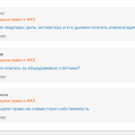
уст
щное право и ЖКХ
е квартиры: роль экспертизы и кто должен платить компенсаци
твет
ар
щное право и ЖКХ
ен платить за общедомовые счетчики?
твет
иэла
щное право и ЖКХ
ушено право на совместную собственность
твет