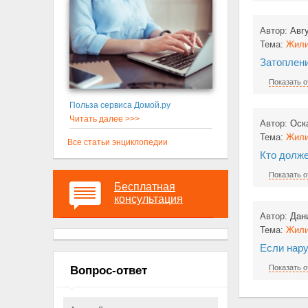
Автор:
Авг
Тема:
Жили
Затоплени
Показать о
Польза сервиса Домой.ру
Читать далее >>>
Автор:
Оск
Тема:
Жили
Все статьи энциклопедии
Кто долж
Показать о
Бесплатная
консультация
Автор:
Дан
Тема:
Жили
Если нар
Показать о
Вопрос-ответ